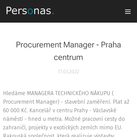
Procurement Manager - Praha
centrum
17.03.2022
Hledáme MANAGERA TECHNICKÉHO NÁKUPU (
Procurement Manager) - stavební zaměření. Plat až
60 000 Kč. Kancelář v centru Prahy - Václavské
náměstí - hned u metra. Možné pracovní cesty do
zahraničí, projekty v exotických zemích mimo EU.
Rakouská společnost, která realizuje výstavby