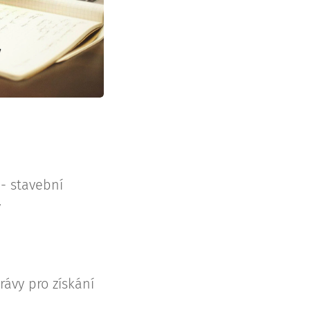
 - stavební
y
ávy pro získání