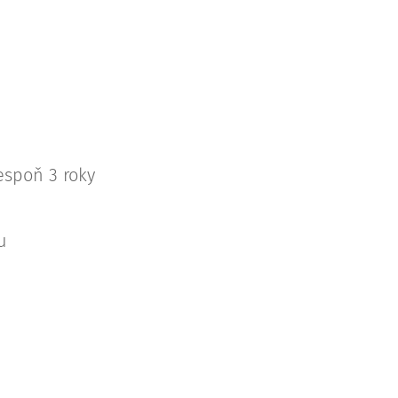
espoň 3 roky
u