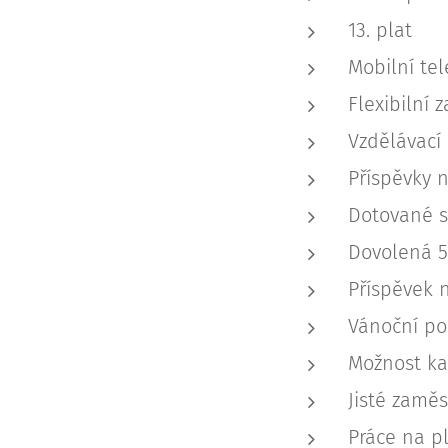
13. plat
Mobilní te
Flexibilní 
Vzdělávací 
Příspěvky n
Dotované s
Dovolená 5
Příspěvek n
Vánoční po
Možnost ka
Jisté zaměs
Práce na p