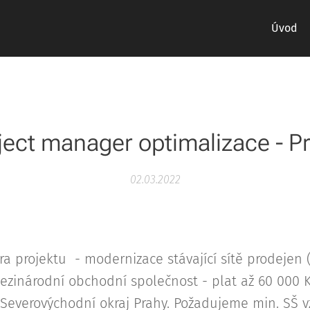
Úvod
ject manager optimalizace - P
02.03.2022
projektu - modernizace stávající sítě prodejen (s
mezinárodní obchodní společnost - plat až 60 000 K
Severovýchodní okraj Prahy. Požadujeme min. SŠ vz