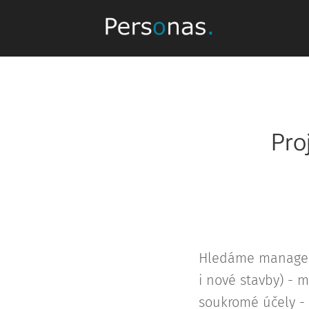
Pro
Hledáme managera 
i nové stavby) - 
soukromé účely - 