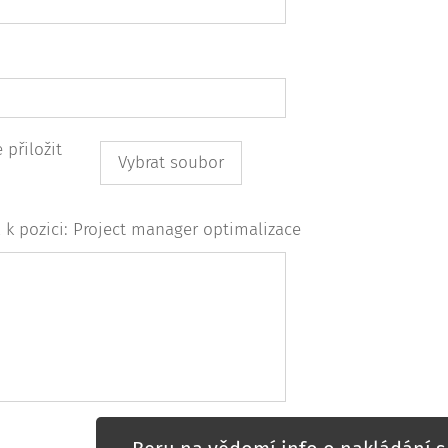
přiložit
Vybrat soubor
 k pozici: Project manager optimalizace