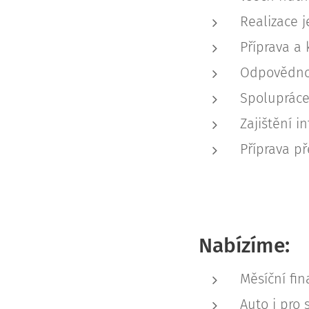
Realizace 
Příprava a
Odpovědnos
Spolupráce
Zajištění i
Příprava p
Nabízíme:
Měsíční fi
Auto i pro