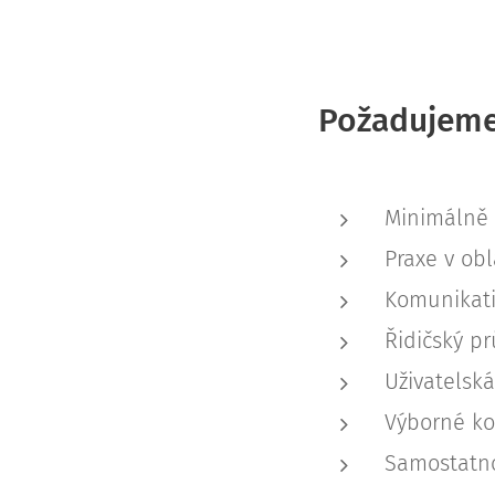
Požadujeme
Minimálně S
Praxe v obl
Komunikati
Řidičský pr
Uživatelská
Výborné ko
Samostatnos