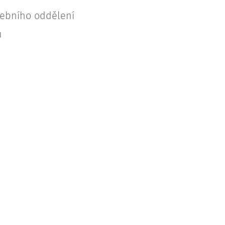
vebního oddělení
ů