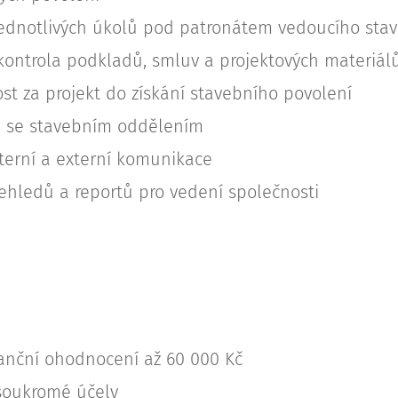
jednotlivých úkolů pod patronátem vedoucího sta
 kontrola podkladů, smluv a projektových materiál
t za projekt do získání stavebního povolení
 se stavebním oddělením
nterní a externí komunikace
řehledů a reportů pro vedení společnosti
nanční ohodnocení až 60 000 Kč
 soukromé účely