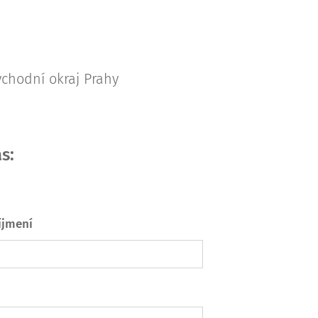
chodní okraj Prahy
s:
íjmení