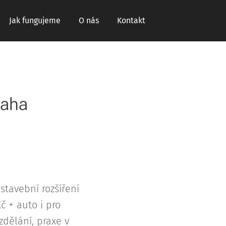
Jak fungujeme
O nás
Kontakt
raha
tavební rozšíření
č + auto i pro
dělání, praxe v