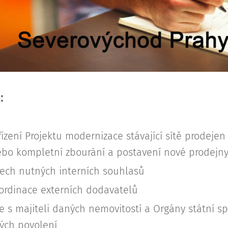
:
řízení Projektu modernizace stávající sítě prodejen
nebo kompletní zbourání a postavení nové prodejn
všech nutných interních souhlasů
oordinace externích dodavatelů
s majiteli daných nemovitostí a Orgány státní spr
ých povolení